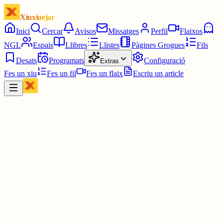
Xiuxiuejar
Inici
Cercar
Avisos
Missatges
Perfil
Flaixos
NGL
Espais
Llibres
Llistes
Pàgines Grogues
Fils
Desats
Programats
Configuració
Extras
Fes un xiu
Fes un fil
Fes un flaix
Escriu un article
Xiu
Telefini
@
telefini
Sí