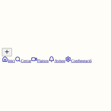
30 juny
0
0
0
0
Inicia sessió
per respondre a aquest xiu.
Respostes
No hi ha respostes encara. Sigues el primer a respondre!
Inici
Cercar
Flaixos
Avisos
Configuració