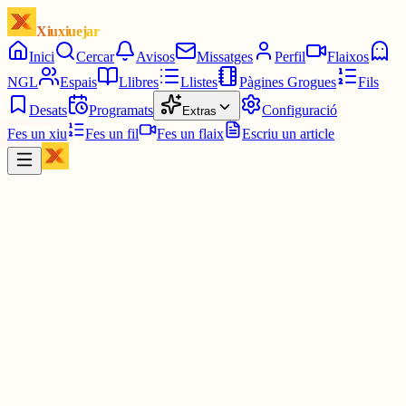
Xiuxiuejar
Inici
Cercar
Avisos
Missatges
Perfil
Flaixos
NGL
Espais
Llibres
Llistes
Pàgines Grogues
Fils
Desats
Programats
Configuració
Extras
Fes un xiu
Fes un fil
Fes un flaix
Escriu un article
Xiu
Pep
@
enpep
#ElMot
1642 3/6