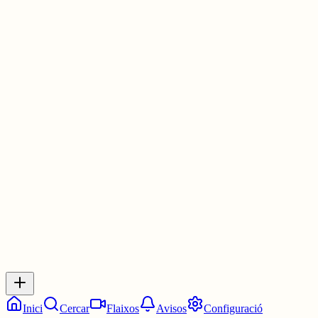
🟩⬜🟨⬜⬜
⬜🟨⬜🟨⬜
🟩🟩🟩🟩🟩
#WordleCAT
elmot.gelozp.com
💪😁
30 juny
0
0
0
0
Inicia sessió
per respondre a aquest xiu.
Respostes
No hi ha respostes encara. Sigues el primer a respondre!
Inici
Cercar
Flaixos
Avisos
Configuració