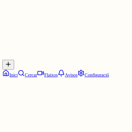
3 juny
0
0
0
0
Inicia sessió
per respondre a aquest xiu.
Respostes
No hi ha respostes encara. Sigues el primer a respondre!
Inici
Cercar
Flaixos
Avisos
Configuració