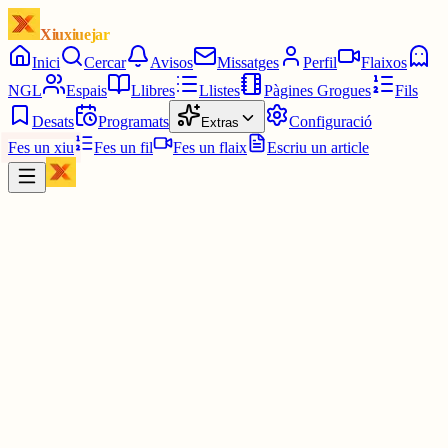
Xiuxiuejar
Inici
Cercar
Avisos
Missatges
Perfil
Flaixos
NGL
Espais
Llibres
Llistes
Pàgines Grogues
Fils
Desats
Programats
Configuració
Extras
Fes un xiu
Fes un fil
Fes un flaix
Escriu un article
Xiu
Pingüí Motoserra 🐧🚭
@
pinguimotoserra
Li partim les putes cames si ha dit això