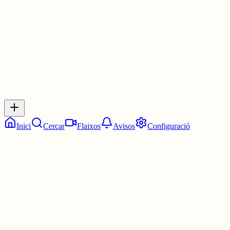
30 juny
0
0
0
0
Inicia sessió
per respondre a aquest xiu.
Respostes
No hi ha respostes encara. Sigues el primer a respondre!
Inici
Cercar
Flaixos
Avisos
Configuració