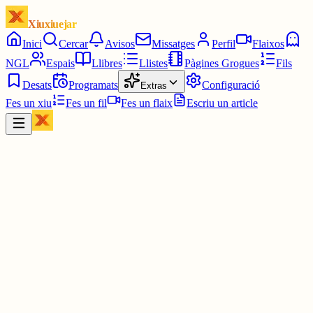
Xiuxiuejar
Inici
Cercar
Avisos
Missatges
Perfil
Flaixos
NGL
Espais
Llibres
Llistes
Pàgines Grogues
Fils
Desats
Programats
Configuració
Extras
Fes un xiu
Fes un fil
Fes un flaix
Escriu un article
Xiu
Imma70
@
imma70
Ho tinc claríssim: reprendria el piano. Com l'enyoro...