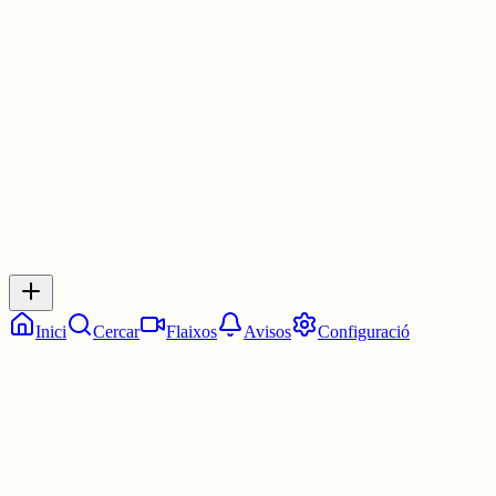
una volta per l’interior de la península i les banderes espanyoles et
segueixen a cada cantonada
4 juny
0
0
0
0
Inicia sessió
per respondre a aquest xiu.
Respostes
No hi ha respostes encara. Sigues el primer a respondre!
Inici
Cercar
Flaixos
Avisos
Configuració