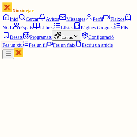
Xiuxiuejar
Inici
Cercar
Avisos
Missatges
Perfil
Flaixos
NGL
Espais
Llibres
Llistes
Pàgines Grogues
Fils
Desats
Programats
Configuració
Extras
Fes un xiu
Fes un fil
Fes un flaix
Escriu un article
Xiu
Gatzara del sud
@
claudio96
Segons els mitjans de Madrid (tots, de dreta a esquerra), els
nacionalistes només som els catalans i els bascos. Després surts a f