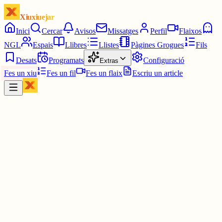
Xiuxiuejar
Inici
Cercar
Avisos
Missatges
Perfil
Flaixos
NGL
Espais
Llibres
Llistes
Pàgines Grogues
Fils
Desats
Programats
Configuració
Extras
Fes un xiu
Fes un fil
Fes un flaix
Escriu un article
Xiu
Llorenç
@
llorens
Perdó?