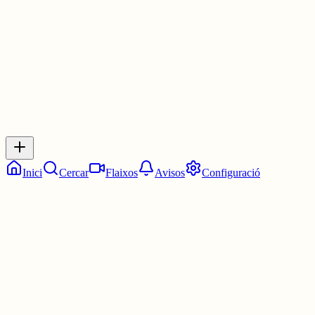
1 jul.
0
0
0
0
Inicia sessió
per respondre a aquest xiu.
Respostes
No hi ha respostes encara. Sigues el primer a respondre!
Inici
Cercar
Flaixos
Avisos
Configuració