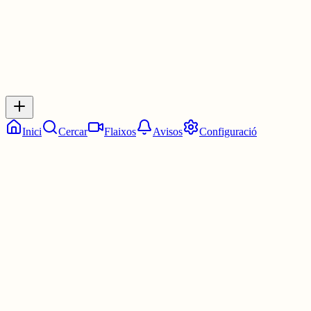
Inicia sessió
per respondre a aquest xiu.
Respostes
No hi ha respostes encara. Sigues el primer a respondre!
Inici
Cercar
Flaixos
Avisos
Configuració