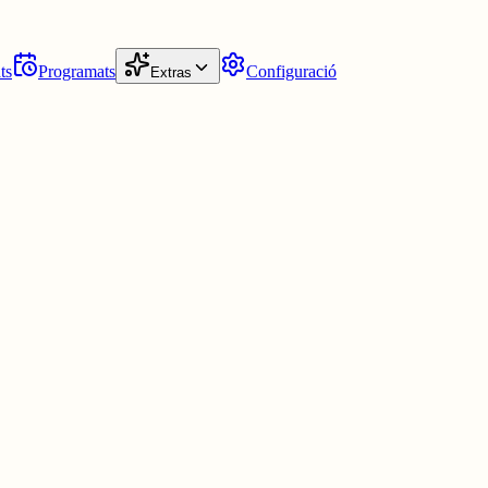
ts
Programats
Configuració
Extras
testen perquè ets diferent d'ells. No sé què té de social.