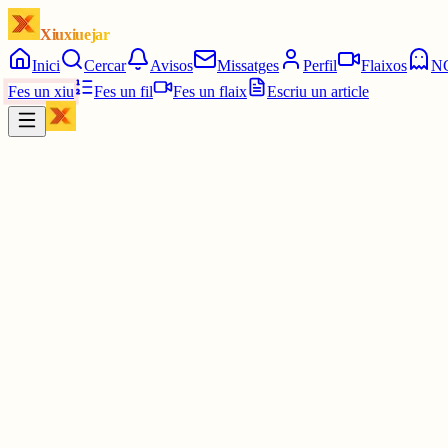
Xiuxiuejar
Inici
Cercar
Avisos
Missatges
Perfil
Flaixos
N
Fes un xiu
Fes un fil
Fes un flaix
Escriu un article
Xiu
Pancates x acres masses
@
davidenfiladissa
Hi ha eines per no veure la gent amb qui no t'hi fas. No sé què té de
30 juny
0
0
0
0