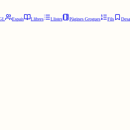
GL
Espais
Llibres
Llistes
Pàgines Grogues
Fils
Desa
 social això. Volen fer grups als missatges, als xius.... Després no et con