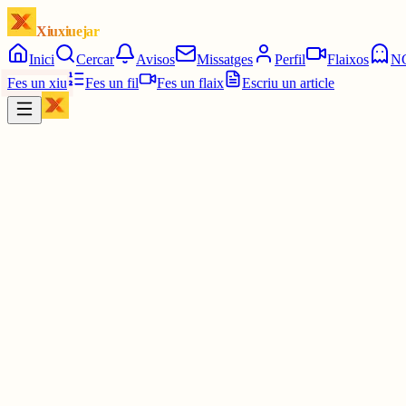
Xiuxiuejar
Inici
Cercar
Avisos
Missatges
Perfil
Flaixos
N
Fes un xiu
Fes un fil
Fes un flaix
Escriu un article
Xiu
marina
@
mandarinaa
Tots sabem que m’encanta el xafardeig, i d’aquesta part de la mev
3 juny
0
0
0
0