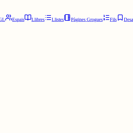
GL
Espais
Llibres
Llistes
Pàgines Grogues
Fils
Desa
a vida no he parlat abans: Que em va traumatitzar més de la meva primer