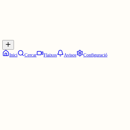
Inicia sessió
per respondre a aquest xiu.
Respostes
No hi ha respostes encara. Sigues el primer a respondre!
Inici
Cercar
Flaixos
Avisos
Configuració