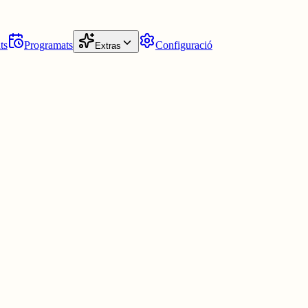
ts
Programats
Configuració
Extras
a parella (teníem 16 anys)