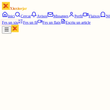
Xiuxiuejar
Inici
Cercar
Avisos
Missatges
Perfil
Flaixos
N
Fes un xiu
Fes un fil
Fes un flaix
Escriu un article
Xiu
M
Miquel.Cat
@
miquel_cat
No sé si entenc que vols dir/parlar de la (teva?) mort sense descen
4 juny
0
0
0
0
Inicia sessió
per respondre a aquest xiu.