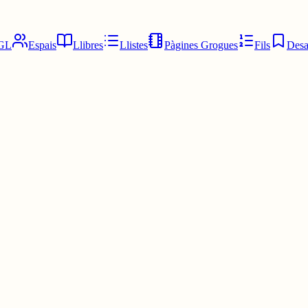
GL
Espais
Llibres
Llistes
Pàgines Grogues
Fils
Desa
dència?