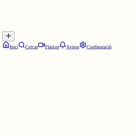
Respostes
No hi ha respostes encara. Sigues el primer a respondre!
Inici
Cercar
Flaixos
Avisos
Configuració