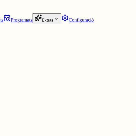
ts
Programats
Configuració
Extras