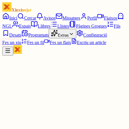
Xiuxiuejar
Inici
Cercar
Avisos
Missatges
Perfil
Flaixos
NGL
Espais
Llibres
Llistes
Pàgines Grogues
Fils
Desats
Programats
Configuració
Extras
Fes un xiu
Fes un fil
Fes un flaix
Escriu un article
Xiu
IOANIS
@
ioanis
El ritme de vida que porto no es ni mig normal que algu em fagi
parar