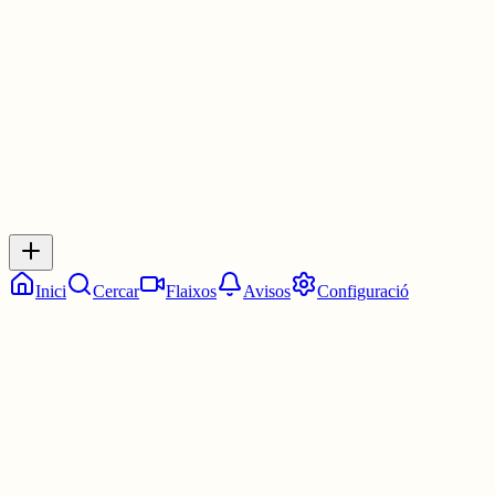
2 juny
0
0
0
0
Inicia sessió
per respondre a aquest xiu.
Respostes
No hi ha respostes encara. Sigues el primer a respondre!
Inici
Cercar
Flaixos
Avisos
Configuració