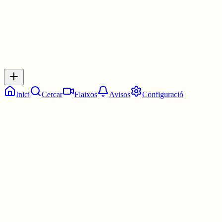
Inicia sessió
per respondre a aquest xiu.
Respostes
No hi ha respostes encara. Sigues el primer a respondre!
Inici
Cercar
Flaixos
Avisos
Configuració