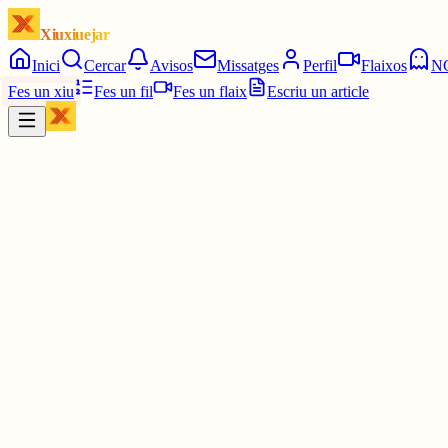
Xiuxiuejar
Inici
Cercar
Avisos
Missatges
Perfil
Flaixos
N
Fes un xiu
Fes un fil
Fes un flaix
Escriu un article
Xiu
Katalin
@
k_da_b
Moltes gràcies 😁🥰
1 jul.
0
0
0
0