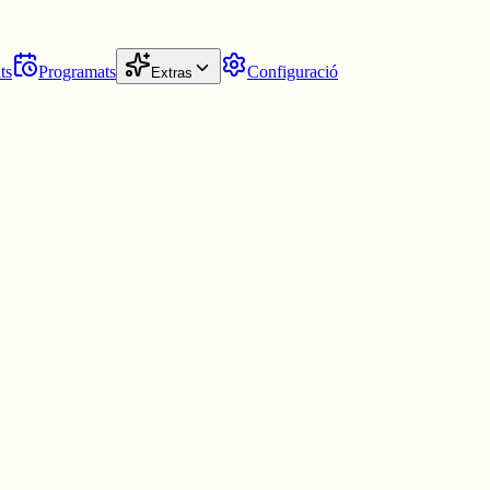
ts
Programats
Configuració
Extras