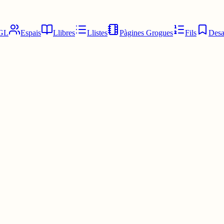
GL
Espais
Llibres
Llistes
Pàgines Grogues
Fils
Desa