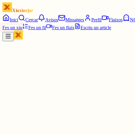
Xiuxiuejar
Inici
Cercar
Avisos
Missatges
Perfil
Flaixos
N
Fes un xiu
Fes un fil
Fes un flaix
Escriu un article
Xiu
Imma70
@
imma70
Hahahaaa! 🤣
30 juny
0
0
0
0