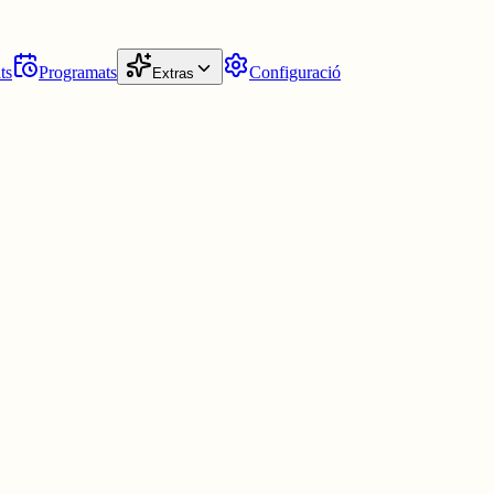
ts
Programats
Configuració
Extras