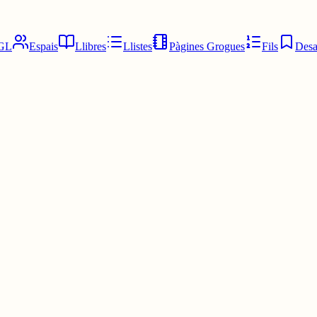
GL
Espais
Llibres
Llistes
Pàgines Grogues
Fils
Desa