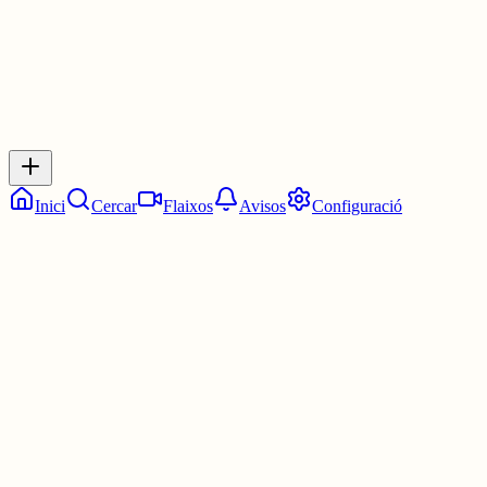
Inicia sessió
per respondre a aquest xiu.
Respostes
No hi ha respostes encara. Sigues el primer a respondre!
Inici
Cercar
Flaixos
Avisos
Configuració