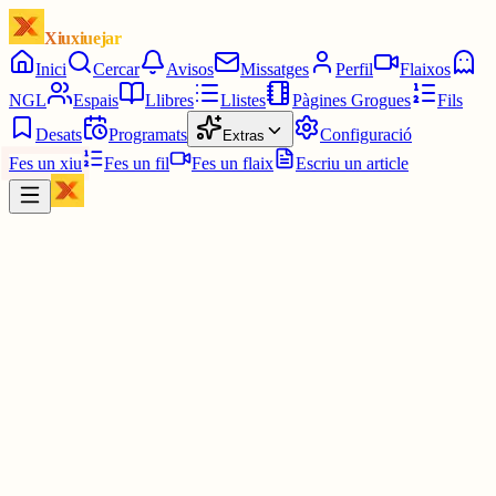
Xiuxiuejar
Inici
Cercar
Avisos
Missatges
Perfil
Flaixos
NGL
Espais
Llibres
Llistes
Pàgines Grogues
Fils
Desats
Programats
Configuració
Extras
Fes un xiu
Fes un fil
Fes un flaix
Escriu un article
Xiu
Oriolus
@
oriolus
No sé gaire que més dir. Espero haver satisfet a l'anònim que m'ha
escrit, pel caire de la pregunta deduixo que l'ha escrit algú que no