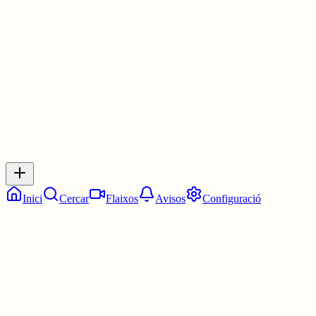
em coneix de res i per motius de la vida ha acabat al meu perfil.
30 juny
0
0
0
0
Inicia sessió
per respondre a aquest xiu.
Respostes
No hi ha respostes encara. Sigues el primer a respondre!
Inici
Cercar
Flaixos
Avisos
Configuració