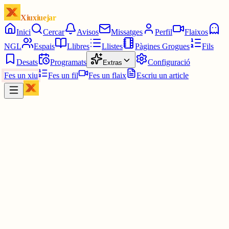
Xiuxiuejar
Inici
Cercar
Avisos
Missatges
Perfil
Flaixos
NGL
Espais
Llibres
Llistes
Pàgines Grogues
Fils
Desats
Programats
Configuració
Extras
Fes un xiu
Fes un fil
Fes un flaix
Escriu un article
Xiu
Dolors
@
dolorsv
Prendre el pèl!