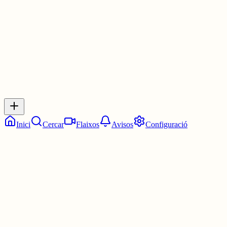
1 jul.
0
0
0
0
Inicia sessió
per respondre a aquest xiu.
Respostes
No hi ha respostes encara. Sigues el primer a respondre!
Inici
Cercar
Flaixos
Avisos
Configuració