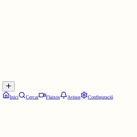
mirant a la uni, em va cridar més biologia però al final vaig acabar
en ciències ambientals. El meu objectiu principal sempre l'he
mantingut: cuidar i protegir els animals.
30 juny
0
0
0
0
Inicia sessió
per respondre a aquest xiu.
Respostes
No hi ha respostes encara. Sigues el primer a respondre!
Inici
Cercar
Flaixos
Avisos
Configuració