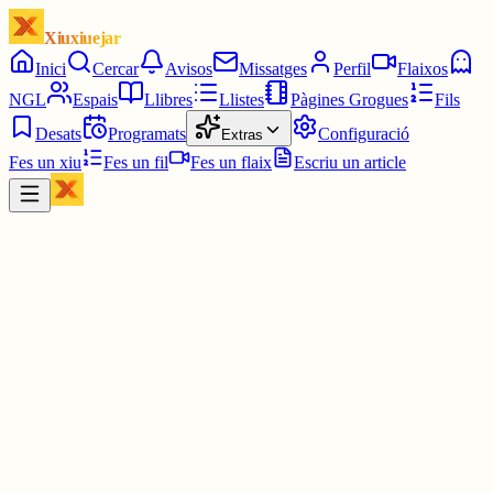
Xiuxiuejar
Inici
Cercar
Avisos
Missatges
Perfil
Flaixos
NGL
Espais
Llibres
Llistes
Pàgines Grogues
Fils
Desats
Programats
Configuració
Extras
Fes un xiu
Fes un fil
Fes un flaix
Escriu un article
Xiu
Megami Tachibana
@
megami_tachibana
Volia ser veterinària. A més és algo que em va durar molt. Amb 3
anys ja era el que volia fer i ho vaig mentenir fins als 17. Als 17,