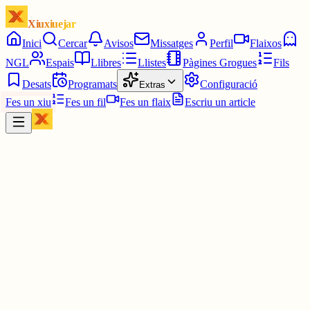
Xiuxiuejar
Inici
Cercar
Avisos
Missatges
Perfil
Flaixos
NGL
Espais
Llibres
Llistes
Pàgines Grogues
Fils
Desats
Programats
Configuració
Extras
Fes un xiu
Fes un fil
Fes un flaix
Escriu un article
Xiu
Joan Vicenç
@
jvlc
La notícia, el dia de Sant Joan d'enguany, és aquesta: «Les Nacion
Unides han presentat aquest dimarts un informe que acusa Israel d