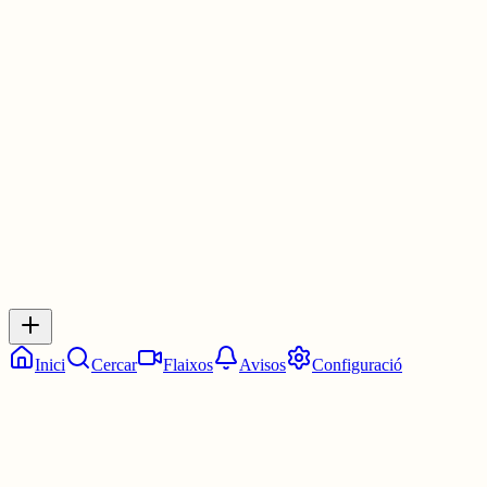
genocidi, crims contra la humanitat i crims de guerra a Gaza per
disparar contra criatures a la Franja amb intenció de matar».
www.dbalears.cat/opinio/opinio/2026...
30 juny
0
0
0
0
Inicia sessió
per respondre a aquest xiu.
Respostes
No hi ha respostes encara. Sigues el primer a respondre!
Inici
Cercar
Flaixos
Avisos
Configuració