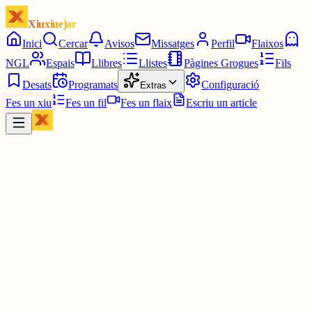
Xiuxiuejar
Inici
Cercar
Avisos
Missatges
Perfil
Flaixos
NGL
Espais
Llibres
Llistes
Pàgines Grogues
Fils
Desats
Programats
Configuració
Extras
Fes un xiu
Fes un fil
Fes un flaix
Escriu un article
Xiu
Cristina Oliva Enrich
@
cristinaoliva
Bon dia Xiuxiuejadors i xiuxiuejadores! Quin embolic de cal Déu.