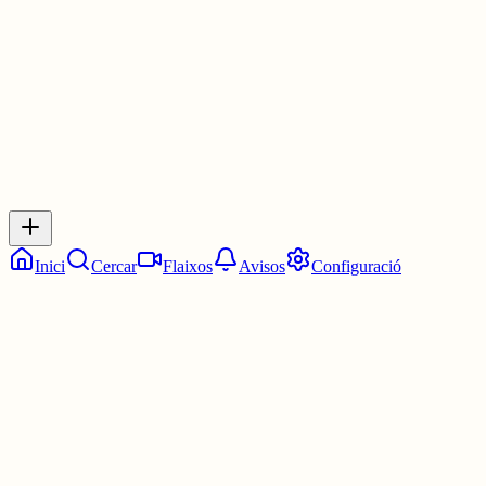
3 juny
0
0
0
0
Inicia sessió
per respondre a aquest xiu.
Respostes
No hi ha respostes encara. Sigues el primer a respondre!
Inici
Cercar
Flaixos
Avisos
Configuració