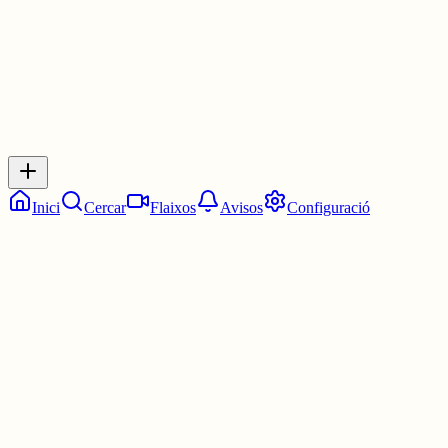
0
Inicia sessió
per respondre a aquest xiu.
Respostes
No hi ha respostes encara. Sigues el primer a respondre!
Inici
Cercar
Flaixos
Avisos
Configuració