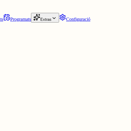
ts
Programats
Configuració
Extras