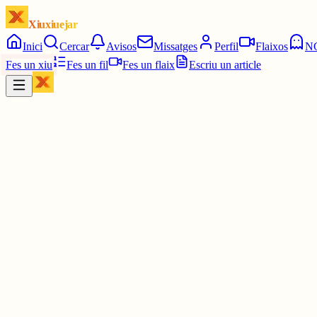
Xiuxiuejar
Inici
Cercar
Avisos
Missatges
Perfil
Flaixos
N
Fes un xiu
Fes un fil
Fes un flaix
Escriu un article
Xiu
Joan Almirall II*II
@
juanal_47
L’univers s’expandeix cada cop més ràpid i encara no sabem per q
www.cugat.cat/sons/lunivers-sexpand...
3 juny
0
0
0