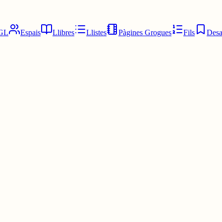
GL
Espais
Llibres
Llistes
Pàgines Grogues
Fils
Desa
uè