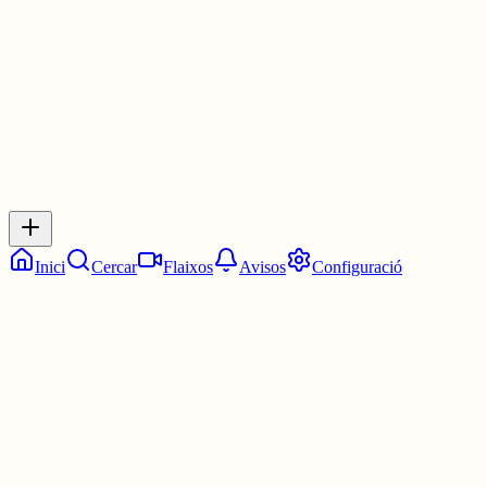
3 juny
0
0
0
0
Inicia sessió
per respondre a aquest xiu.
Respostes
No hi ha respostes encara. Sigues el primer a respondre!
Inici
Cercar
Flaixos
Avisos
Configuració