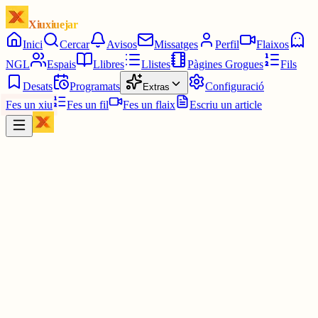
Xiuxiuejar
Inici
Cercar
Avisos
Missatges
Perfil
Flaixos
NGL
Espais
Llibres
Llistes
Pàgines Grogues
Fils
Desats
Programats
Configuració
Extras
Fes un xiu
Fes un fil
Fes un flaix
Escriu un article
Xiu
Pau
@
pauavegades
god forbid a boy has una mica d'humor