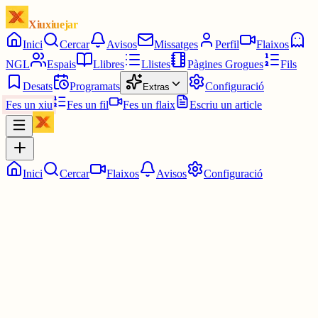
Xiuxiuejar
Inici
Cercar
Avisos
Missatges
Perfil
Flaixos
NGL
Espais
Llibres
Llistes
Pàgines Grogues
Fils
Desats
Programats
Configuració
Extras
Fes un xiu
Fes un fil
Fes un flaix
Escriu un article
Inici
Cercar
Flaixos
Avisos
Configuració