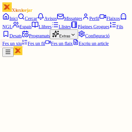
Xiuxiuejar
Inici
Cercar
Avisos
Missatges
Perfil
Flaixos
NGL
Espais
Llibres
Llistes
Pàgines Grogues
Fils
Desats
Programats
Configuració
Extras
Fes un xiu
Fes un fil
Fes un flaix
Escriu un article
Xiu
Montserrat
@
montsin3
Moltes gràcies ‼️ ‼️ 💜