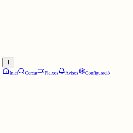
30 juny
0
0
0
0
Inicia sessió
per respondre a aquest xiu.
Respostes
No hi ha respostes encara. Sigues el primer a respondre!
Inici
Cercar
Flaixos
Avisos
Configuració