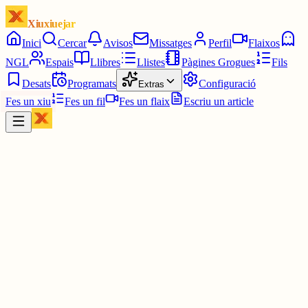
Xiuxiuejar
Inici
Cercar
Avisos
Missatges
Perfil
Flaixos
NGL
Espais
Llibres
Llistes
Pàgines Grogues
Fils
Desats
Programats
Configuració
Extras
Fes un xiu
Fes un fil
Fes un flaix
Escriu un article
Xiu
Campanar
@
campanar
ding ding