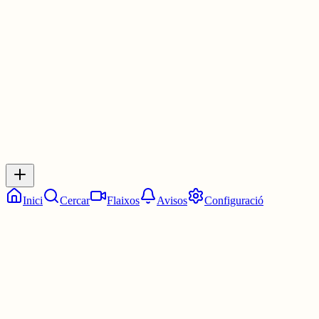
Les 2:30. Dos quarts de tres.
5 juny
0
0
0
0
Inicia sessió
per respondre a aquest xiu.
Respostes
No hi ha respostes encara. Sigues el primer a respondre!
Inici
Cercar
Flaixos
Avisos
Configuració