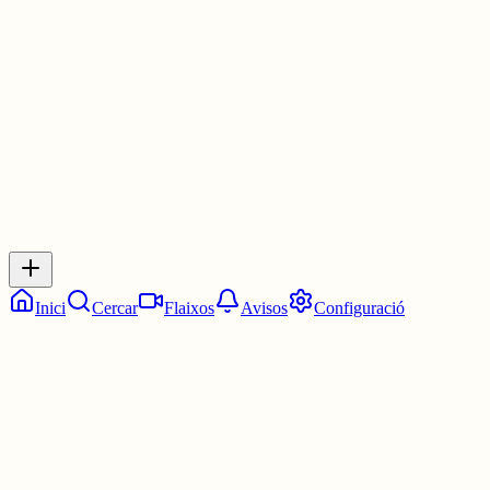
Les 16:45. Tres quarts de cinc.
3 juny
0
0
0
0
Inicia sessió
per respondre a aquest xiu.
Respostes
No hi ha respostes encara. Sigues el primer a respondre!
Inici
Cercar
Flaixos
Avisos
Configuració