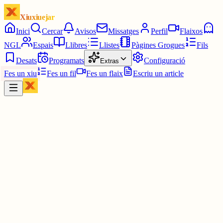
Xiuxiuejar
Inici
Cercar
Avisos
Missatges
Perfil
Flaixos
NGL
Espais
Llibres
Llistes
Pàgines Grogues
Fils
Desats
Programats
Configuració
Extras
Fes un xiu
Fes un fil
Fes un flaix
Escriu un article
Xiu
Campanar
@
campanar
ding ding ding