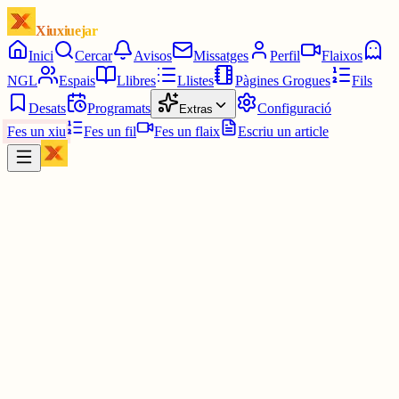
Xiuxiuejar
Inici
Cercar
Avisos
Missatges
Perfil
Flaixos
NGL
Espais
Llibres
Llistes
Pàgines Grogues
Fils
Desats
Programats
Configuració
Extras
Fes un xiu
Fes un fil
Fes un flaix
Escriu un article
Xiu
IS
Iscle Selga
@
iscle
Resposta del RACC a la meva reclamació de tenir l'aplicació
Bip&Drive en català:
En relació amb la seva reclamació, lamentem informar-lo que
actualment la web de Bip&Drive i els emails automàtics només