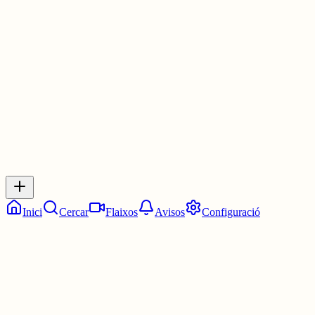
estan disponible en castellà, que és l'idioma majoritari dels nostres
clients.
30 juny
0
0
0
0
Inicia sessió
per respondre a aquest xiu.
Respostes
No hi ha respostes encara. Sigues el primer a respondre!
Inici
Cercar
Flaixos
Avisos
Configuració