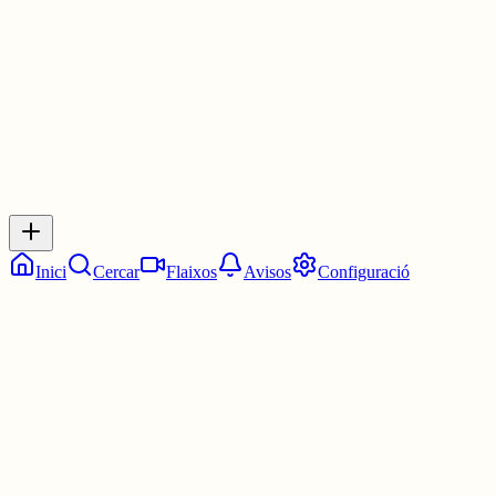
3 juny
0
0
0
0
Inicia sessió
per respondre a aquest xiu.
Respostes
No hi ha respostes encara. Sigues el primer a respondre!
Inici
Cercar
Flaixos
Avisos
Configuració