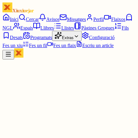
Xiuxiuejar
Inici
Cercar
Avisos
Missatges
Perfil
Flaixos
NGL
Espais
Llibres
Llistes
Pàgines Grogues
Fils
Desats
Programats
Configuració
Extras
Fes un xiu
Fes un fil
Fes un flaix
Escriu un article
Xiu
Anna
@
anna78
Remença