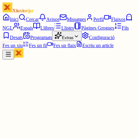
Xiuxiuejar
Inici
Cercar
Avisos
Missatges
Perfil
Flaixos
NGL
Espais
Llibres
Llistes
Pàgines Grogues
Fils
Desats
Programats
Configuració
Extras
Fes un xiu
Fes un fil
Fes un flaix
Escriu un article
Xiu
TheMaxiP4D 💽 Now in MiniDisc
@
themaxip4d
Em sembla perfecte 🐷