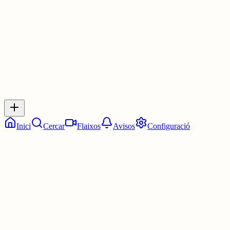
30 juny
0
0
0
0
Inicia sessió
per respondre a aquest xiu.
Respostes
No hi ha respostes encara. Sigues el primer a respondre!
Inici
Cercar
Flaixos
Avisos
Configuració