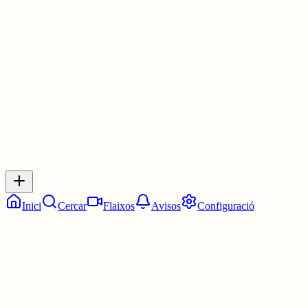
Les 21:00. Les nou en punt.
1 jul.
0
0
0
0
Inicia sessió
per respondre a aquest xiu.
Respostes
No hi ha respostes encara. Sigues el primer a respondre!
Inici
Cercar
Flaixos
Avisos
Configuració