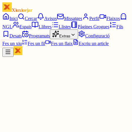
Xiuxiuejar
Inici
Cercar
Avisos
Missatges
Perfil
Flaixos
NGL
Espais
Llibres
Llistes
Pàgines Grogues
Fils
Desats
Programats
Configuració
Extras
Fes un xiu
Fes un fil
Fes un flaix
Escriu un article
Xiu
Campanar
@
campanar
ding ding ding ding DONG DONG DONG DONG DONG
DONG DONG DONG DONG