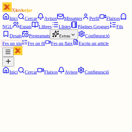
Xiuxiuejar
Inici
Cercar
Avisos
Missatges
Perfil
Flaixos
NGL
Espais
Llibres
Llistes
Pàgines Grogues
Fils
Desats
Programats
Configuració
Extras
Fes un xiu
Fes un fil
Fes un flaix
Escriu un article
Inici
Cercar
Flaixos
Avisos
Configuració