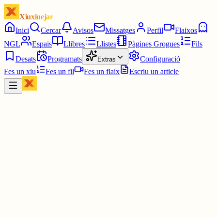
Xiuxiuejar
Inici
Cercar
Avisos
Missatges
Perfil
Flaixos
NGL
Espais
Llibres
Llistes
Pàgines Grogues
Fils
Desats
Programats
Configuració
Extras
Fes un xiu
Fes un fil
Fes un flaix
Escriu un article
Xiu
Iván Cruz Paredes
@
ivancruzparedes
🎯 6/6
⏳ 05:46