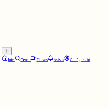
1 jul.
0
0
0
0
Inicia sessió
per respondre a aquest xiu.
Respostes
No hi ha respostes encara. Sigues el primer a respondre!
Inici
Cercar
Flaixos
Avisos
Configuració