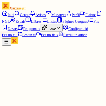
Xiuxiuejar
Inici
Cercar
Avisos
Missatges
Perfil
Flaixos
NGL
Espais
Llibres
Llistes
Pàgines Grogues
Fils
Desats
Programats
Configuració
Extras
Fes un xiu
Fes un fil
Fes un flaix
Escriu un article
Xiu
Llorenç
@
llorens
A l'institut?