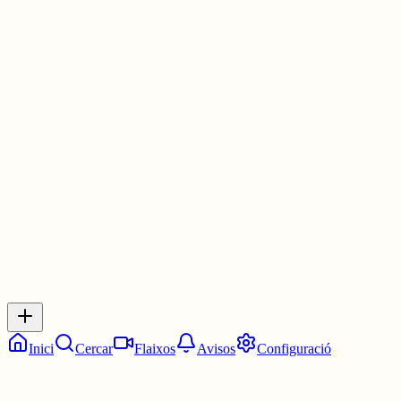
Burggess a la taronja mecànica escriu amb un llenguatge futur
inventat.
Tota crítica al canvi i la innovació oblida que l'èxit evolutiu està
rodejat de intenta fallits més necessàris per la evolució que la
mateixa solució.
30 juny
0
0
0
0
Inicia sessió
per respondre a aquest xiu.
Respostes
No hi ha respostes encara. Sigues el primer a respondre!
Inici
Cercar
Flaixos
Avisos
Configuració