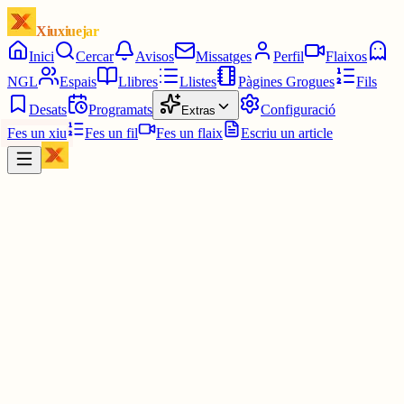
Xiuxiuejar
Inici
Cercar
Avisos
Missatges
Perfil
Flaixos
NGL
Espais
Llibres
Llistes
Pàgines Grogues
Fils
Desats
Programats
Configuració
Extras
Fes un xiu
Fes un fil
Fes un flaix
Escriu un article
Xiu
Miquel Parera Fernández
@
mikil54
La falta d'un possessiu inalienable clar ens porta als problemes de l
meva dona o actuar com si el meu cotxe fos part del meu cos.