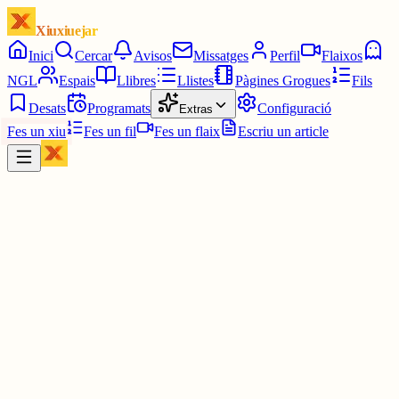
Xiuxiuejar
Inici
Cercar
Avisos
Missatges
Perfil
Flaixos
NGL
Espais
Llibres
Llistes
Pàgines Grogues
Fils
Desats
Programats
Configuració
Extras
Fes un xiu
Fes un fil
Fes un flaix
Escriu un article
Xiu
Joan Almirall II*II
@
juanal_47
Mas Vilella és el nou celler de Corpinnat
vadevi.elmon.cat/vins/ma
vilella-n...