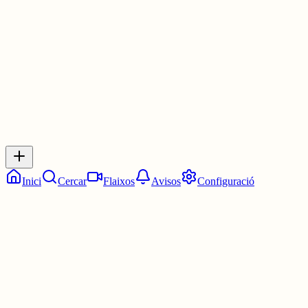
1 jul.
0
0
0
0
Inicia sessió
per respondre a aquest xiu.
Respostes
No hi ha respostes encara. Sigues el primer a respondre!
Inici
Cercar
Flaixos
Avisos
Configuració