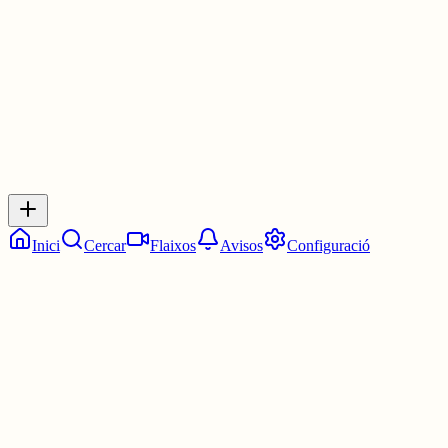
2 juny
0
0
0
0
Inicia sessió
per respondre a aquest xiu.
Respostes
No hi ha respostes encara. Sigues el primer a respondre!
Inici
Cercar
Flaixos
Avisos
Configuració