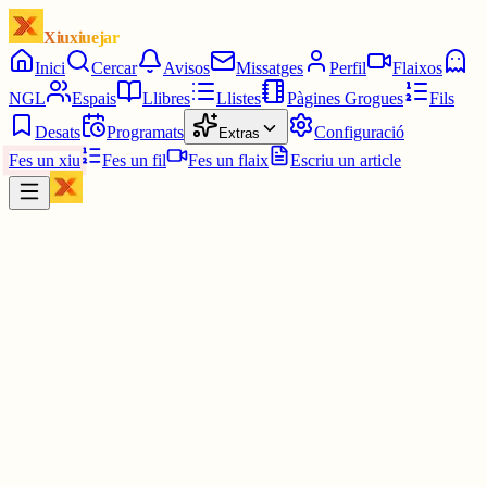
Xiuxiuejar
Inici
Cercar
Avisos
Missatges
Perfil
Flaixos
NGL
Espais
Llibres
Llistes
Pàgines Grogues
Fils
Desats
Programats
Configuració
Extras
Fes un xiu
Fes un fil
Fes un flaix
Escriu un article
Xiu
Pau
@
pauavegades
30 de gener, queda un temps