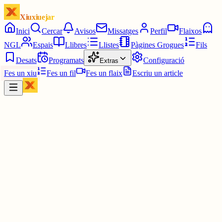
Xiuxiuejar
Inici
Cercar
Avisos
Missatges
Perfil
Flaixos
NGL
Espais
Llibres
Llistes
Pàgines Grogues
Fils
Desats
Programats
Configuració
Extras
Fes un xiu
Fes un fil
Fes un flaix
Escriu un article
Xiu
Montserrat
@
montsin3
Tinc una "santa" i fastigosa indignació.