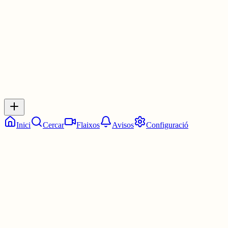
2 juny
0
0
0
0
Inicia sessió
per respondre a aquest xiu.
Respostes
No hi ha respostes encara. Sigues el primer a respondre!
Inici
Cercar
Flaixos
Avisos
Configuració