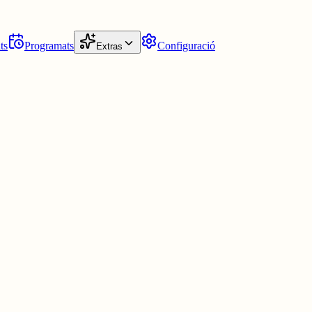
ts
Programats
Configuració
Extras