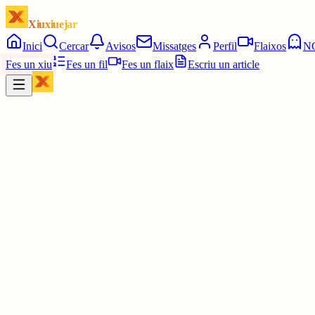
Xiuxiuejar
Inici
Cercar
Avisos
Missatges
Perfil
Flaixos
N
Fes un xiu
Fes un fil
Fes un flaix
Escriu un article
Xiu
Campanar
@
campanar
ding ding ding ding DONG DONG DONG DONG DONG D
Les 7:00. Les set en punt.
7 juny