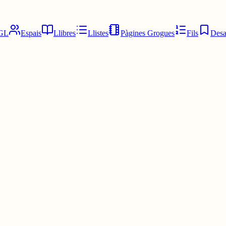
GL
Espais
Llibres
Llistes
Pàgines Grogues
Fils
Desa
ONG DONG