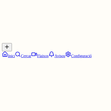
0
0
0
0
Inicia sessió
per respondre a aquest xiu.
Respostes
No hi ha respostes encara. Sigues el primer a respondre!
Inici
Cercar
Flaixos
Avisos
Configuració