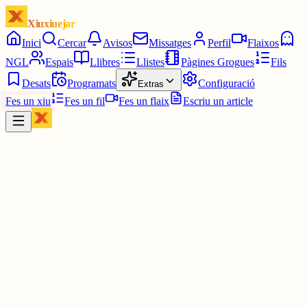
Xiuxiuejar
Inici
Cercar
Avisos
Missatges
Perfil
Flaixos
NGL
Espais
Llibres
Llistes
Pàgines Grogues
Fils
Desats
Programats
Configuració
Extras
Fes un xiu
Fes un fil
Fes un flaix
Escriu un article
Xiu
Ferran PimPam herald de la Katalluna eterna
@
ferranamahshivay
poc pensava que les benediccions fossin encara moda...
potser que em dediqui a donar-ne...