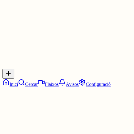
🤞😈
3 juny
0
0
0
0
Inicia sessió
per respondre a aquest xiu.
Respostes
No hi ha respostes encara. Sigues el primer a respondre!
Inici
Cercar
Flaixos
Avisos
Configuració