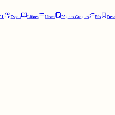
GL
Espais
Llibres
Llistes
Pàgines Grogues
Fils
Desa