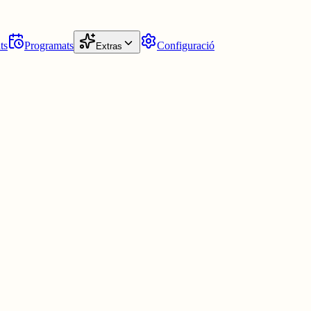
ts
Programats
Configuració
Extras