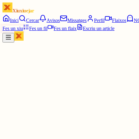
Xiuxiuejar
Inici
Cercar
Avisos
Missatges
Perfil
Flaixos
N
Fes un xiu
Fes un fil
Fes un flaix
Escriu un article
Xiu
Martulinaa
@
martulinaa
Elogi
1 jul.
0
0
0
0