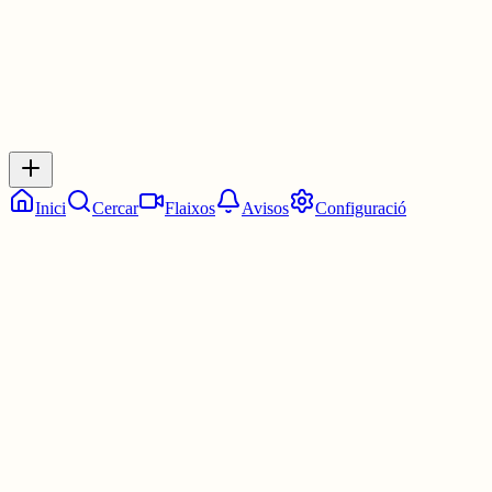
Inicia sessió
per respondre a aquest xiu.
Respostes
No hi ha respostes encara. Sigues el primer a respondre!
Inici
Cercar
Flaixos
Avisos
Configuració