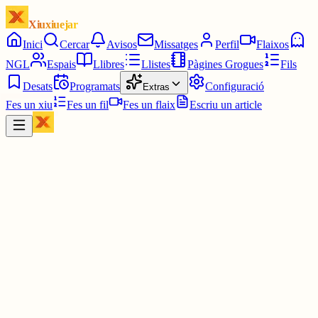
Xiuxiuejar
Inici
Cercar
Avisos
Missatges
Perfil
Flaixos
NGL
Espais
Llibres
Llistes
Pàgines Grogues
Fils
Desats
Programats
Configuració
Extras
Fes un xiu
Fes un fil
Fes un flaix
Escriu un article
Xiu
diarilaveu.cat
@
diarilaveu
EDITORIAL
El Dret Civil valencià ens mostra la cara real del PP