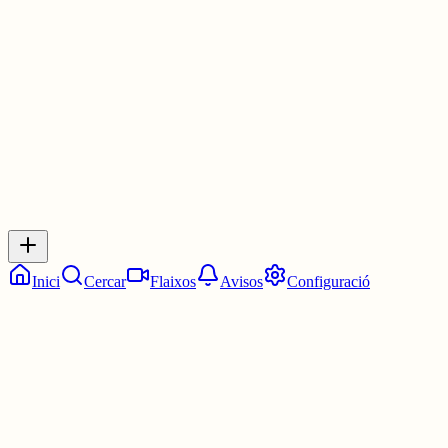
www.diarilaveu.cat/societat/el-dret...
30 juny
0
0
0
0
Inicia sessió
per respondre a aquest xiu.
Respostes
No hi ha respostes encara. Sigues el primer a respondre!
Inici
Cercar
Flaixos
Avisos
Configuració