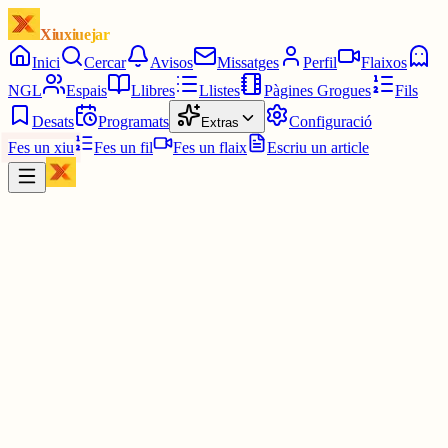
Xiuxiuejar
Inici
Cercar
Avisos
Missatges
Perfil
Flaixos
NGL
Espais
Llibres
Llistes
Pàgines Grogues
Fils
Desats
Programats
Configuració
Extras
Fes un xiu
Fes un fil
Fes un flaix
Escriu un article
Xiu
Campanar
@
campanar
ding