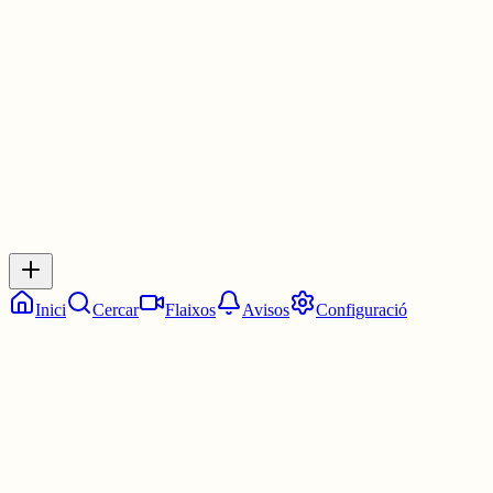
La 1:15. Un quart de dues.
30 juny
0
0
0
0
Inicia sessió
per respondre a aquest xiu.
Respostes
No hi ha respostes encara. Sigues el primer a respondre!
Inici
Cercar
Flaixos
Avisos
Configuració