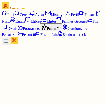
Xiuxiuejar
Inici
Cercar
Avisos
Missatges
Perfil
Flaixos
NGL
Espais
Llibres
Llistes
Pàgines Grogues
Fils
Desats
Programats
Configuració
Extras
Fes un xiu
Fes un fil
Fes un flaix
Escriu un article
Xiu
Nerea
@
alsonerea
👇👇 Totalment d'acord, Víctor!