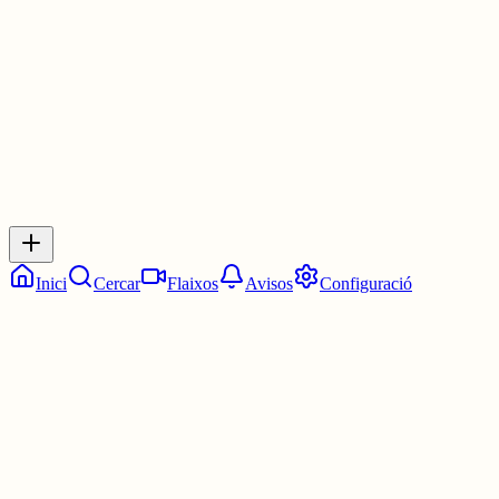
30 juny
0
0
0
0
Inicia sessió
per respondre a aquest xiu.
Respostes
No hi ha respostes encara. Sigues el primer a respondre!
Inici
Cercar
Flaixos
Avisos
Configuració