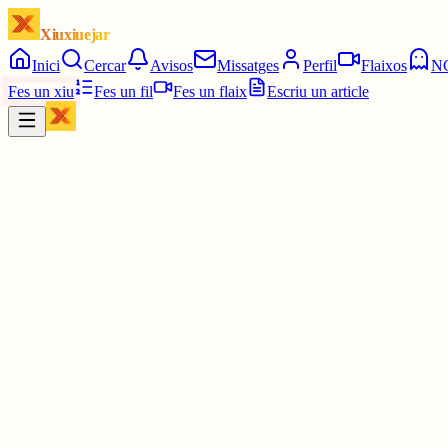
Xiuxiuejar
Inici
Cercar
Avisos
Missatges
Perfil
Flaixos
N
Fes un xiu
Fes un fil
Fes un flaix
Escriu un article
Xiu
Campanar
@
campanar
ding ding ding
Les 16:45. Tres quarts de cinc.
5 juny