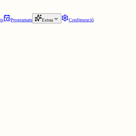
ts
Programats
Configuració
Extras