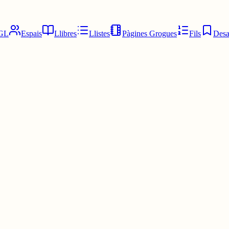
GL
Espais
Llibres
Llistes
Pàgines Grogues
Fils
Desa