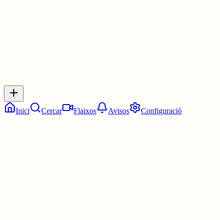
0
0
0
0
Inicia sessió
per respondre a aquest xiu.
Respostes
No hi ha respostes encara. Sigues el primer a respondre!
Inici
Cercar
Flaixos
Avisos
Configuració