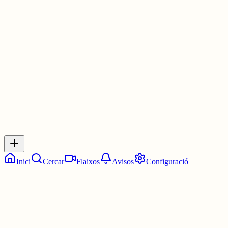
"Població catalana" — Entra a la web per veure el dibuix sencer i
comprova si has encertat:
xurroglific.cat/xurros/2026/juny/xu...
30 juny
0
0
0
0
Inicia sessió
per respondre a aquest xiu.
Respostes
No hi ha respostes encara. Sigues el primer a respondre!
Inici
Cercar
Flaixos
Avisos
Configuració