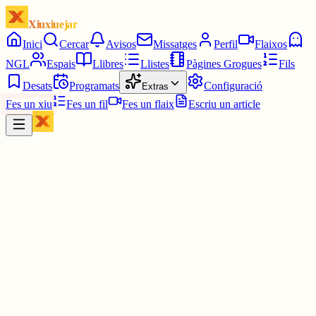
Xiuxiuejar
Inici
Cercar
Avisos
Missatges
Perfil
Flaixos
NGL
Espais
Llibres
Llistes
Pàgines Grogues
Fils
Desats
Programats
Configuració
Extras
Fes un xiu
Fes un fil
Fes un flaix
Escriu un article
Xiu
Xurroglífic.cat
@
xurroglific
Déu vos guard. Ja has fet el xurroglífic d'avui?