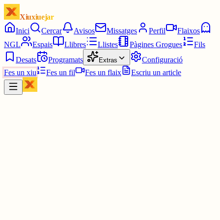
Xiuxiuejar
Inici
Cercar
Avisos
Missatges
Perfil
Flaixos
NGL
Espais
Llibres
Llistes
Pàgines Grogues
Fils
Desats
Programats
Configuració
Extras
Fes un xiu
Fes un fil
Fes un flaix
Escriu un article
Xiu
UFEC - Unió de Federacions Esportives de Catalunya
@
ufeccat
🔵🔴 A l'acte de presa de possessió de
#JoanLaporta
com a preside
del
#FCBarcelona
, en una cerimònia que marca l’inici oficial del