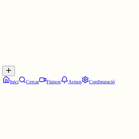
3 juny
0
0
0
0
Inicia sessió
per respondre a aquest xiu.
Respostes
No hi ha respostes encara. Sigues el primer a respondre!
Inici
Cercar
Flaixos
Avisos
Configuració