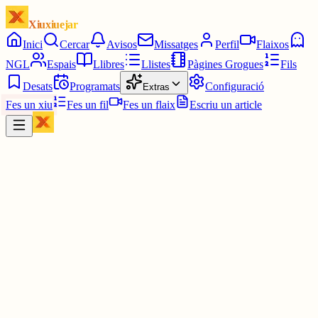
Xiuxiuejar
Inici
Cercar
Avisos
Missatges
Perfil
Flaixos
NGL
Espais
Llibres
Llistes
Pàgines Grogues
Fils
Desats
Programats
Configuració
Extras
Fes un xiu
Fes un fil
Fes un flaix
Escriu un article
Xiu
Ricard Sayeras Quera
@
rsayerasq
Cada dia porta son afany, i en ell el seu refrany.
#refranydeldia
#bondia