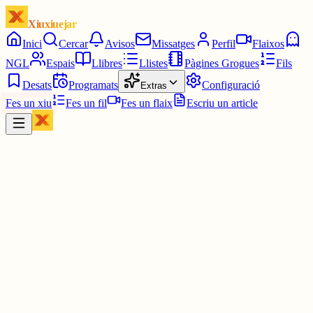
Xiuxiuejar
Inici
Cercar
Avisos
Missatges
Perfil
Flaixos
NGL
Espais
Llibres
Llistes
Pàgines Grogues
Fils
Desats
Programats
Configuració
Extras
Fes un xiu
Fes un fil
Fes un flaix
Escriu un article
Xiu
Joan
@
joandelatitagran
Si, home?