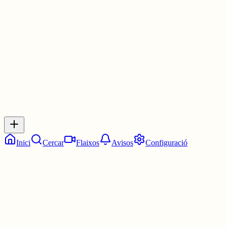
Podeu fer la independència també?
3 juny
0
0
0
0
Inicia sessió
per respondre a aquest xiu.
Respostes
No hi ha respostes encara. Sigues el primer a respondre!
Inici
Cercar
Flaixos
Avisos
Configuració