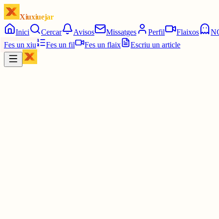
Xiuxiuejar
Inici
Cercar
Avisos
Missatges
Perfil
Flaixos
N
Fes un xiu
Fes un fil
Fes un flaix
Escriu un article
Xiu
XBLOYT
@
xbloyt
Sí, trobo absurd que un 7 sigui un joc mediocre per a la premsa.
29 juny
0
0
0
0