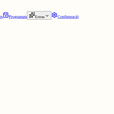
ts
Programats
Configuració
Extras