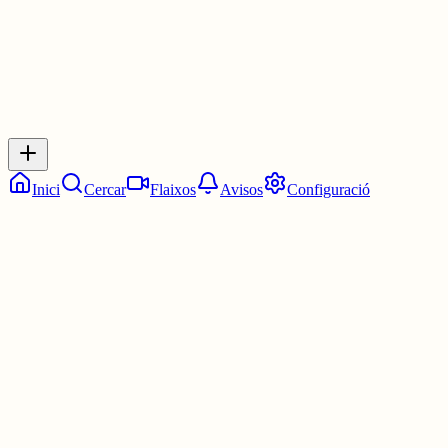
Inicia sessió
per respondre a aquest xiu.
Respostes
No hi ha respostes encara. Sigues el primer a respondre!
Inici
Cercar
Flaixos
Avisos
Configuració