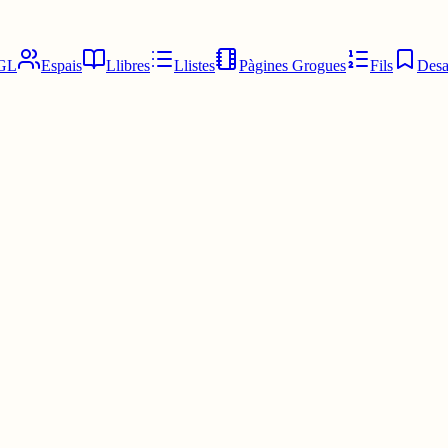
GL
Espais
Llibres
Llistes
Pàgines Grogues
Fils
Desa