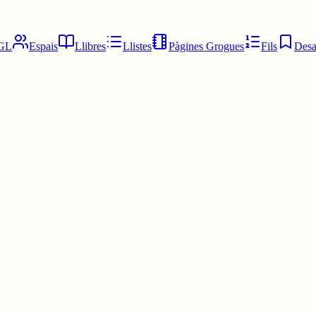
GL
Espais
Llibres
Llistes
Pàgines Grogues
Fils
Desa
 Si perdem la llengua, ho perdem tot.