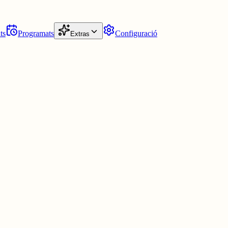
ts
Programats
Configuració
Extras