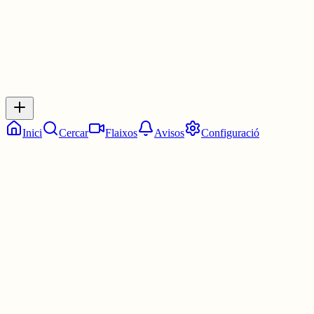
Inicia sessió
per respondre a aquest xiu.
Respostes
No hi ha respostes encara. Sigues el primer a respondre!
Inici
Cercar
Flaixos
Avisos
Configuració