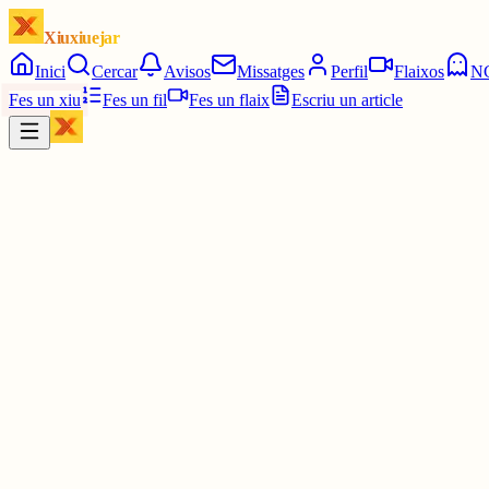
Xiuxiuejar
Inici
Cercar
Avisos
Missatges
Perfil
Flaixos
N
Fes un xiu
Fes un fil
Fes un flaix
Escriu un article
Xiu
Francesc
@
franc
L’amenaça que patim és bàsicament lingüística, com bé sap l’Estat.
1 jul.
0
0
0
0