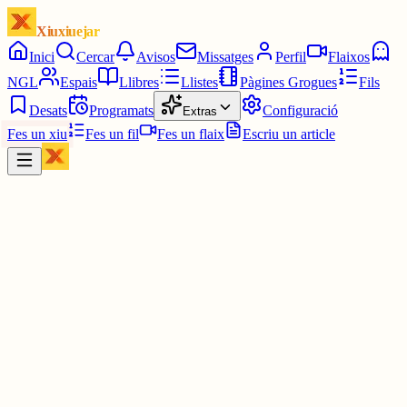
Xiuxiuejar
Inici
Cercar
Avisos
Missatges
Perfil
Flaixos
NGL
Espais
Llibres
Llistes
Pàgines Grogues
Fils
Desats
Programats
Configuració
Extras
Fes un xiu
Fes un fil
Fes un flaix
Escriu un article
Xiu
Mark
@
mark
Ets al corrector automàtic o has escollit une variant?