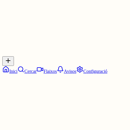
30 juny
0
0
0
0
Inicia sessió
per respondre a aquest xiu.
Respostes
No hi ha respostes encara. Sigues el primer a respondre!
Inici
Cercar
Flaixos
Avisos
Configuració