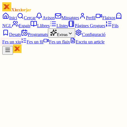
Xiuxiuejar
Inici
Cercar
Avisos
Missatges
Perfil
Flaixos
NGL
Espais
Llibres
Llistes
Pàgines Grogues
Fils
Desats
Programats
Configuració
Extras
Fes un xiu
Fes un fil
Fes un flaix
Escriu un article
Xiu
Cri_s
@
cris_
Líric