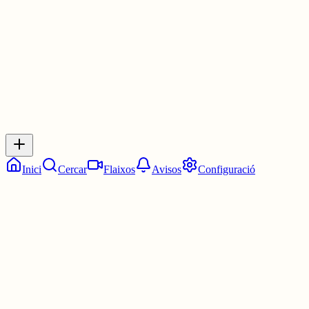
3 juny
0
0
0
0
Inicia sessió
per respondre a aquest xiu.
Respostes
No hi ha respostes encara. Sigues el primer a respondre!
Inici
Cercar
Flaixos
Avisos
Configuració