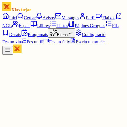
Xiuxiuejar
Inici
Cercar
Avisos
Missatges
Perfil
Flaixos
NGL
Espais
Llibres
Llistes
Pàgines Grogues
Fils
Desats
Programats
Configuració
Extras
Fes un xiu
Fes un fil
Fes un flaix
Escriu un article
Xiu
Àngela
@
angelaclos
JORDI GUARDANS, " EL MISSATGER", el seu darrer poemari
publicat a "LA PRESÈNCIA DEL TRANSPARENT. OBRA